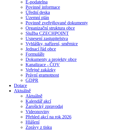
E-podatelna
Povinné informace
Úřední deska
Územní plán
Povinně zveřejňované dokumenty
Organizační struktura obce
Služba CZECHPOINT
Usnesení zastupitelstva
Vyhlášky, nařízení, směrnice
Jednací řád obce
Formuláře
Dokumenty a projekty obce
Kanalizace - ČOV
Veřejné zakázky
Právní gramotnost
GDPR
Dotace
Aktuálně
Aktuálně
Kalendář akcí
Žarošický zpravodaj
Videonoviny
Přehled akcí na rok 2026
Hlášení
Zprávy z tisku