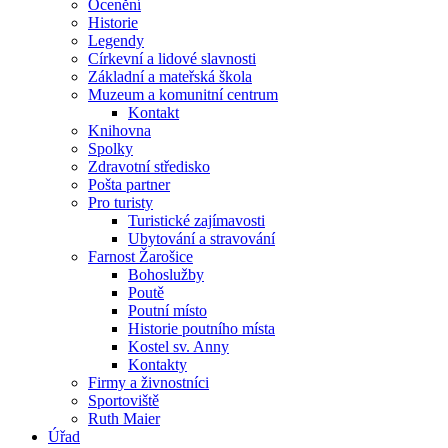
Ocenění
Historie
Legendy
Církevní a lidové slavnosti
Základní a mateřská škola
Muzeum a komunitní centrum
Kontakt
Knihovna
Spolky
Zdravotní středisko
Pošta partner
Pro turisty
Turistické zajímavosti
Ubytování a stravování
Farnost Žarošice
Bohoslužby
Poutě
Poutní místo
Historie poutního místa
Kostel sv. Anny
Kontakty
Firmy a živnostníci
Sportoviště
Ruth Maier
Úřad