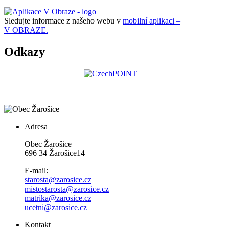
Sledujte informace z našeho webu v
mobilní aplikaci –
V OBRAZE.
Odkazy
Adresa
Obec Žarošice
696 34 Žarošice14
E-mail:
starosta@zarosice.cz
mistostarosta@zarosice.cz
matrika@zarosice.cz
ucetni@zarosice.cz
Kontakt