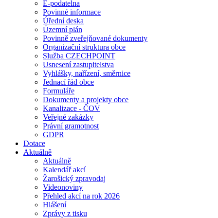
E-podatelna
Povinné informace
Úřední deska
Územní plán
Povinně zveřejňované dokumenty
Organizační struktura obce
Služba CZECHPOINT
Usnesení zastupitelstva
Vyhlášky, nařízení, směrnice
Jednací řád obce
Formuláře
Dokumenty a projekty obce
Kanalizace - ČOV
Veřejné zakázky
Právní gramotnost
GDPR
Dotace
Aktuálně
Aktuálně
Kalendář akcí
Žarošický zpravodaj
Videonoviny
Přehled akcí na rok 2026
Hlášení
Zprávy z tisku