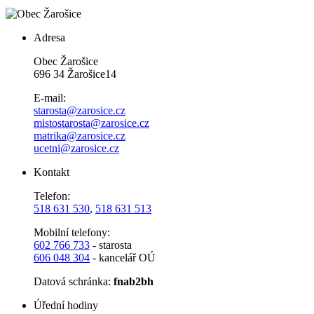
Adresa
Obec Žarošice
696 34 Žarošice14
E-mail:
starosta@zarosice.cz
mistostarosta@zarosice.cz
matrika@zarosice.cz
ucetni@zarosice.cz
Kontakt
Telefon:
518 631 530
,
518 631 513
Mobilní telefony:
602 766 733
- starosta
606 048 304
- kancelář OÚ
Datová schránka:
fnab2bh
Úřední hodiny