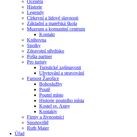
Ocenění
Historie
Legendy
Církevní a lidové slavnosti
Základní a mateřská škola
Muzeum a komunitní centrum
Kontakt
Knihovna
Spolky
Zdravotní středisko
Pošta partner
Pro turisty
Turistické zajímavosti
Ubytování a stravování
Farnost Žarošice
Bohoslužby
Poutě
Poutní místo
Historie poutního místa
Kostel sv. Anny
Kontakty
Firmy a živnostníci
Sportoviště
Ruth Maier
Úřad