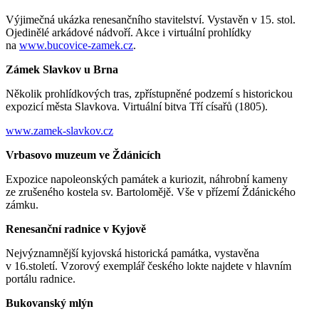
Výjimečná ukázka renesančního stavitelství. Vystavěn v 15. stol.
Ojedinělé arkádové nádvoří. Akce i virtuální prohlídky
na
www.bucovice-zamek.cz
.
Zámek Slavkov u Brna
Několik prohlídkových tras, zpřístupněné podzemí s historickou
expozicí města Slavkova. Virtuální bitva Tří císařů (1805).
www.zamek-slavkov.cz
Vrbasovo muzeum ve Ždánicích
Expozice napoleonských památek a kuriozit, náhrobní kameny
ze zrušeného kostela sv. Bartolomějě. Vše v přízemí Ždánického
zámku.
Renesanční radnice v Kyjově
Nejvýznamnější kyjovská historická památka, vystavěna
v 16.století. Vzorový exemplář českého lokte najdete v hlavním
portálu radnice.
Bukovanský mlýn