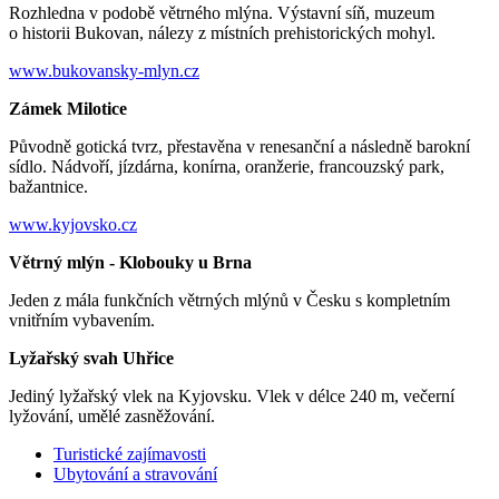
Rozhledna v podobě větrného mlýna. Výstavní síň, muzeum
o historii Bukovan, nálezy z místních prehistorických mohyl.
www.bukovansky-mlyn.cz
Zámek Milotice
Původně gotická tvrz, přestavěna v renesanční a následně barokní
sídlo. Nádvoří, jízdárna, konírna, oranžerie, francouzský park,
bažantnice.
www.kyjovsko.cz
Větrný mlýn - Klobouky u Brna
Jeden z mála funkčních větrných mlýnů v Česku s kompletním
vnitřním vybavením.
Lyžařský svah Uhřice
Jediný lyžařský vlek na Kyjovsku. Vlek v délce 240 m, večerní
lyžování, umělé zasněžování.
Turistické zajímavosti
Ubytování a stravování