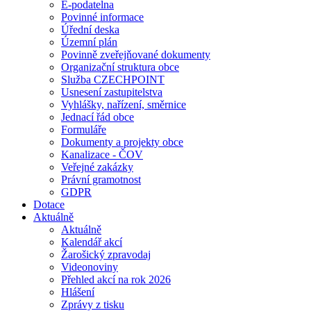
E-podatelna
Povinné informace
Úřední deska
Územní plán
Povinně zveřejňované dokumenty
Organizační struktura obce
Služba CZECHPOINT
Usnesení zastupitelstva
Vyhlášky, nařízení, směrnice
Jednací řád obce
Formuláře
Dokumenty a projekty obce
Kanalizace - ČOV
Veřejné zakázky
Právní gramotnost
GDPR
Dotace
Aktuálně
Aktuálně
Kalendář akcí
Žarošický zpravodaj
Videonoviny
Přehled akcí na rok 2026
Hlášení
Zprávy z tisku