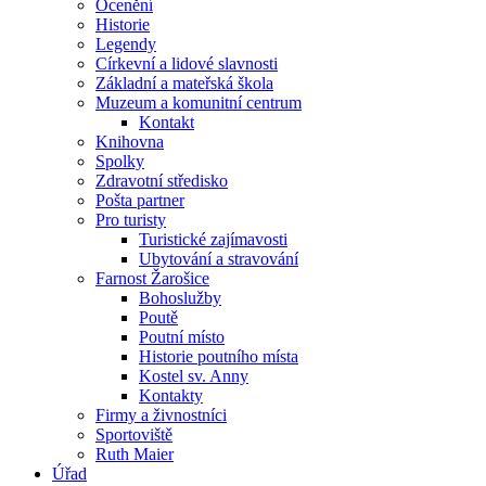
Ocenění
Historie
Legendy
Církevní a lidové slavnosti
Základní a mateřská škola
Muzeum a komunitní centrum
Kontakt
Knihovna
Spolky
Zdravotní středisko
Pošta partner
Pro turisty
Turistické zajímavosti
Ubytování a stravování
Farnost Žarošice
Bohoslužby
Poutě
Poutní místo
Historie poutního místa
Kostel sv. Anny
Kontakty
Firmy a živnostníci
Sportoviště
Ruth Maier
Úřad