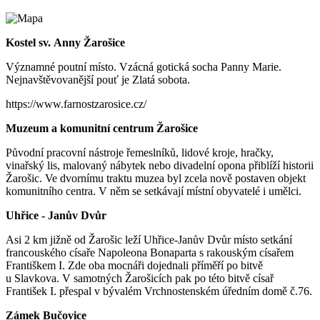
Kostel sv. Anny Žarošice
Významné poutní místo. Vzácná gotická socha Panny Marie.
Nejnavštěvovanější pouť je Zlatá sobota.
https://www.farnostzarosice.cz/
Muzeum a komunitní centrum Žarošice
Původní pracovní nástroje řemeslníků, lidové kroje, hračky,
vinařský lis, malovaný nábytek nebo divadelní opona přiblíží historii
Žarošic. Ve dvornímu traktu muzea byl zcela nově postaven objekt
komunitního centra. V něm se setkávají místní obyvatelé i umělci.
Uhřice - Janův Dvůr
Asi 2 km jižně od Žarošic leží Uhřice-Janův Dvůr místo setkání
francouského císaře Napoleona Bonaparta s rakouským císařem
Františkem I. Zde oba mocnáři dojednali příměří po bitvě
u Slavkova. V samotných Žarošicích pak po této bitvě císař
František I. přespal v bývalém Vrchnostenském úředním domě č.76.
Zámek Bučovice