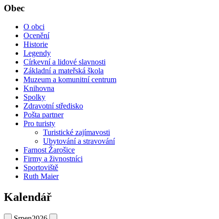
Obec
O obci
Ocenění
Historie
Legendy
Církevní a lidové slavnosti
Základní a mateřská škola
Muzeum a komunitní centrum
Knihovna
Spolky
Zdravotní středisko
Pošta partner
Pro turisty
Turistické zajímavosti
Ubytování a stravování
Farnost Žarošice
Firmy a živnostníci
Sportoviště
Ruth Maier
Kalendář
Srpen
2026