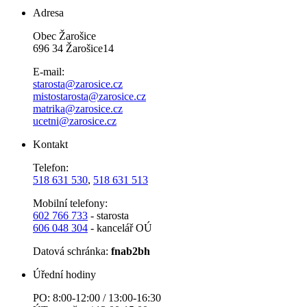
Adresa
Obec Žarošice
696 34 Žarošice14
E-mail:
starosta@zarosice.cz
mistostarosta@zarosice.cz
matrika@zarosice.cz
ucetni@zarosice.cz
Kontakt
Telefon:
518 631 530
,
518 631 513
Mobilní telefony:
602 766 733
- starosta
606 048 304
- kancelář OÚ
Datová schránka:
fnab2bh
Úřední hodiny
PO: 8:00-12:00 / 13:00-16:30