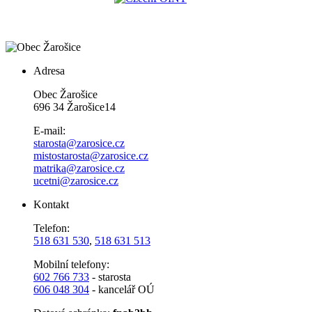
Adresa
Obec Žarošice
696 34 Žarošice14
E-mail:
starosta@zarosice.cz
mistostarosta@zarosice.cz
matrika@zarosice.cz
ucetni@zarosice.cz
Kontakt
Telefon:
518 631 530
,
518 631 513
Mobilní telefony:
602 766 733
- starosta
606 048 304
- kancelář OÚ