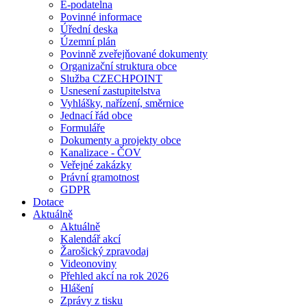
E-podatelna
Povinné informace
Úřední deska
Územní plán
Povinně zveřejňované dokumenty
Organizační struktura obce
Služba CZECHPOINT
Usnesení zastupitelstva
Vyhlášky, nařízení, směrnice
Jednací řád obce
Formuláře
Dokumenty a projekty obce
Kanalizace - ČOV
Veřejné zakázky
Právní gramotnost
GDPR
Dotace
Aktuálně
Aktuálně
Kalendář akcí
Žarošický zpravodaj
Videonoviny
Přehled akcí na rok 2026
Hlášení
Zprávy z tisku