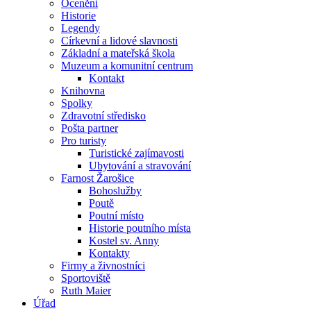
Ocenění
Historie
Legendy
Církevní a lidové slavnosti
Základní a mateřská škola
Muzeum a komunitní centrum
Kontakt
Knihovna
Spolky
Zdravotní středisko
Pošta partner
Pro turisty
Turistické zajímavosti
Ubytování a stravování
Farnost Žarošice
Bohoslužby
Poutě
Poutní místo
Historie poutního místa
Kostel sv. Anny
Kontakty
Firmy a živnostníci
Sportoviště
Ruth Maier
Úřad