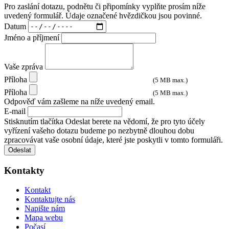
Pro zaslání dotazu, podnětu či připomínky vyplňte prosím níže
uvedený formulář. Údaje označené hvězdičkou jsou povinné.
Datum
Jméno a příjmení
Vaše zpráva
Příloha
(5 MB max.)
Příloha
(5 MB max.)
Odpověď vám zašleme na níže uvedený email.
E-mail
Stisknutím tlačítka Odeslat berete na vědomí, že pro tyto účely
vyřízení vašeho dotazu budeme po nezbytně dlouhou dobu
zpracovávat vaše osobní údaje, které jste poskytli v tomto formuláři.
Odeslat
Kontakty
Kontakt
Kontaktujte nás
Napište nám
Mapa webu
Počasí