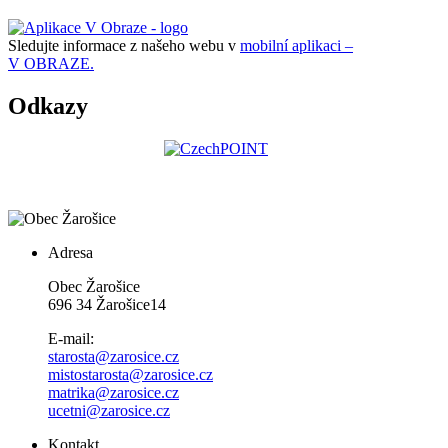
Sledujte informace z našeho webu v
mobilní aplikaci –
V OBRAZE.
Odkazy
Adresa
Obec Žarošice
696 34 Žarošice14
E-mail:
starosta@zarosice.cz
mistostarosta@zarosice.cz
matrika@zarosice.cz
ucetni@zarosice.cz
Kontakt