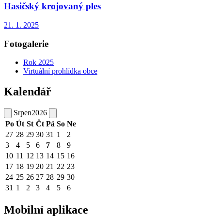
Hasičský krojovaný ples
21. 1. 2025
Fotogalerie
Rok 2025
Virtuální prohlídka obce
Kalendář
Srpen
2026
Po
Út
St
Čt
Pá
So
Ne
27
28
29
30
31
1
2
3
4
5
6
7
8
9
10
11
12
13
14
15
16
17
18
19
20
21
22
23
24
25
26
27
28
29
30
31
1
2
3
4
5
6
Mobilní aplikace