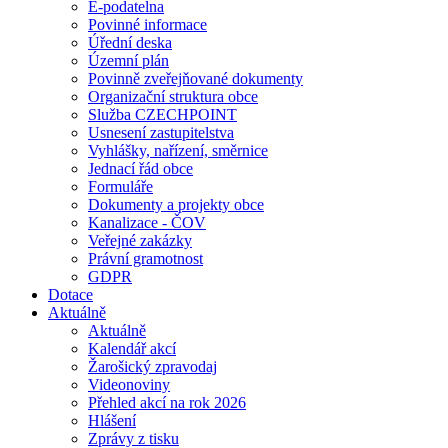
E-podatelna
Povinné informace
Úřední deska
Územní plán
Povinně zveřejňované dokumenty
Organizační struktura obce
Služba CZECHPOINT
Usnesení zastupitelstva
Vyhlášky, nařízení, směrnice
Jednací řád obce
Formuláře
Dokumenty a projekty obce
Kanalizace - ČOV
Veřejné zakázky
Právní gramotnost
GDPR
Dotace
Aktuálně
Aktuálně
Kalendář akcí
Žarošický zpravodaj
Videonoviny
Přehled akcí na rok 2026
Hlášení
Zprávy z tisku