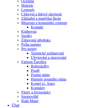
Ocenění
Historie
Legendy
Církevní a lidové slavnosti
Základní a mateřská škola
Muzeum a komunitní centrum
Kontakt
Knihovna
Spolky
Zdravotní středisko
Pošta partner
Pro turisty
Turistické zajímavosti
Ubytování a stravování
Farnost Žarošice
Bohoslužby
Poutě
Poutní místo
Historie poutního místa
Kostel sv. Anny
Kontakty
Firmy a živnostníci
Sportoviště
Ruth Maier
Úřad