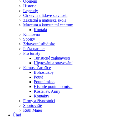
Ocenění
Historie
Legendy
Církevní a lidové slavnosti
Základní a mateřská škola
Muzeum a komunitní centrum
Kontakt
Knihovna
Spolky
Zdravotní středisko
Pošta partner
Pro turisty
Turistické zajímavosti
Ubytování a stravování
Farnost Žarošice
Bohoslužby
Poutě
Poutní místo
Historie poutního místa
Kostel sv. Anny
Kontakty
Firmy a živnostníci
Sportoviště
Ruth Maier
Úřad