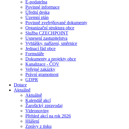
E-podatelna
Povinné informace
Úřední deska
Územní plán
Povinně zveřejňované dokumenty
Organizační struktura obce
Služba CZECHPOINT
Usnesení zastupitelstva
Vyhlášky, nařízení, směrnice
Jednací řád obce
Formuláře
Dokumenty a projekty obce
Kanalizace - ČOV
Veřejné zakázky
Právní gramotnost
GDPR
Dotace
Aktuálně
Aktuálně
Kalendář akcí
Žarošický zpravodaj
Videonoviny
Přehled akcí na rok 2026
Hlášení
Zprávy z tisku