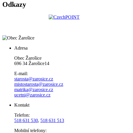
Odkazy
Adresa
Obec Žarošice
696 34 Žarošice14
E-mail:
starosta@zarosice.cz
mistostarosta@zarosice.cz
matrika@zarosice.cz
ucetni@zarosice.cz
Kontakt
Telefon:
518 631 530
,
518 631 513
Mobilní telefony: