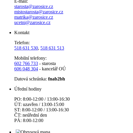
E-mail:
starosta@zarosice.cz
mistostarosta@zarosice.cz
matrika@zarosice.cz
ucetni@zarosice.cz
Kontakt
Telefon:
518 631 530
,
518 631 513
Mobilní telefony:
602 766 733
- starosta
606 048 304
- kancelář OÚ
Datová schránka:
fnab2bh
Úřední hodiny
PO: 8:00-12:00 / 13:00-16:30
ÚT: uzavřen / 13:00-15:00
ST: 8:00-12:00 / 13:00-16:30
ČT: neúřední den
PÁ: 8:00-12:00