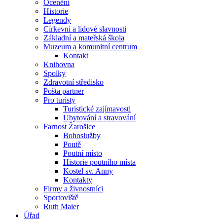
Ocenění
Historie
Legendy
Církevní a lidové slavnosti
Základní a mateřská škola
Muzeum a komunitní centrum
Kontakt
Knihovna
Spolky
Zdravotní středisko
Pošta partner
Pro turisty
Turistické zajímavosti
Ubytování a stravování
Farnost Žarošice
Bohoslužby
Poutě
Poutní místo
Historie poutního místa
Kostel sv. Anny
Kontakty
Firmy a živnostníci
Sportoviště
Ruth Maier
Úřad