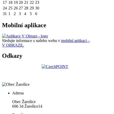
17
18
19
20
21
22
23
24
25
26
27
28
29
30
31
1
2
3
4
5
6
Mobilní aplikace
Sledujte informace z našeho webu v
mobilní aplikaci –
V OBRAZE.
Odkazy
Adresa
Obec Žarošice
696 34 Žarošice14