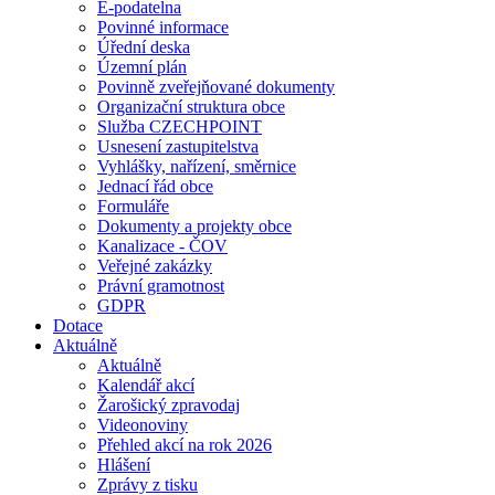
E-podatelna
Povinné informace
Úřední deska
Územní plán
Povinně zveřejňované dokumenty
Organizační struktura obce
Služba CZECHPOINT
Usnesení zastupitelstva
Vyhlášky, nařízení, směrnice
Jednací řád obce
Formuláře
Dokumenty a projekty obce
Kanalizace - ČOV
Veřejné zakázky
Právní gramotnost
GDPR
Dotace
Aktuálně
Aktuálně
Kalendář akcí
Žarošický zpravodaj
Videonoviny
Přehled akcí na rok 2026
Hlášení
Zprávy z tisku