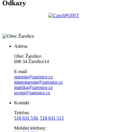
Odkazy
Adresa
Obec Žarošice
696 34 Žarošice14
E-mail:
starosta@zarosice.cz
mistostarosta@zarosice.cz
matrika@zarosice.cz
ucetni@zarosice.cz
Kontakt
Telefon:
518 631 530
,
518 631 513
Mobilní telefony: