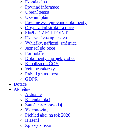
E-podatelna
Povinné informace
Úřední deska
Územní plán
Povinně zveřejňované dokumenty
Organizační struktura obce
Služba CZECHPOINT
Usnesení zastupitelstva
Vyhlášky, nařízení, směrnice
Jednací řád obce
Formuláře
Dokumenty a projekty obce
Kanalizace - ČOV
Veřejné zakázky
Právní gramotnost
GDPR
Dotace
Aktuálně
Aktuálně
Kalendář akcí
Žarošický zpravodaj
Videonoviny
Přehled akcí na rok 2026
Hlášení
Zprávy z tisku