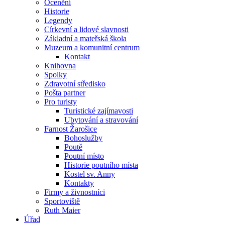
Ocenění
Historie
Legendy
Církevní a lidové slavnosti
Základní a mateřská škola
Muzeum a komunitní centrum
Kontakt
Knihovna
Spolky
Zdravotní středisko
Pošta partner
Pro turisty
Turistické zajímavosti
Ubytování a stravování
Farnost Žarošice
Bohoslužby
Poutě
Poutní místo
Historie poutního místa
Kostel sv. Anny
Kontakty
Firmy a živnostníci
Sportoviště
Ruth Maier
Úřad