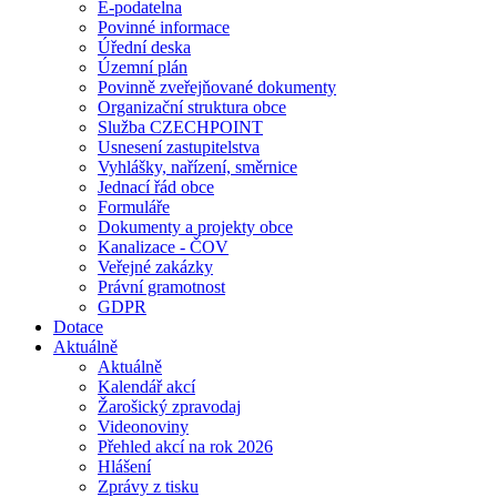
E-podatelna
Povinné informace
Úřední deska
Územní plán
Povinně zveřejňované dokumenty
Organizační struktura obce
Služba CZECHPOINT
Usnesení zastupitelstva
Vyhlášky, nařízení, směrnice
Jednací řád obce
Formuláře
Dokumenty a projekty obce
Kanalizace - ČOV
Veřejné zakázky
Právní gramotnost
GDPR
Dotace
Aktuálně
Aktuálně
Kalendář akcí
Žarošický zpravodaj
Videonoviny
Přehled akcí na rok 2026
Hlášení
Zprávy z tisku