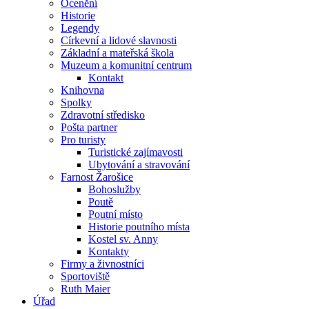
Ocenění
Historie
Legendy
Církevní a lidové slavnosti
Základní a mateřská škola
Muzeum a komunitní centrum
Kontakt
Knihovna
Spolky
Zdravotní středisko
Pošta partner
Pro turisty
Turistické zajímavosti
Ubytování a stravování
Farnost Žarošice
Bohoslužby
Poutě
Poutní místo
Historie poutního místa
Kostel sv. Anny
Kontakty
Firmy a živnostníci
Sportoviště
Ruth Maier
Úřad