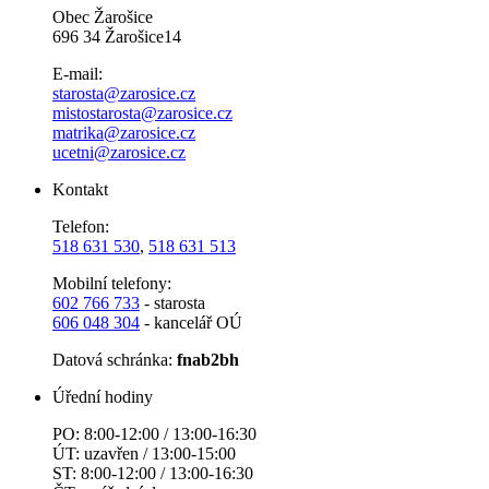
Obec Žarošice
696 34 Žarošice14
E-mail:
starosta@zarosice.cz
mistostarosta@zarosice.cz
matrika@zarosice.cz
ucetni@zarosice.cz
Kontakt
Telefon:
518 631 530
,
518 631 513
Mobilní telefony:
602 766 733
- starosta
606 048 304
- kancelář OÚ
Datová schránka:
fnab2bh
Úřední hodiny
PO: 8:00-12:00 / 13:00-16:30
ÚT: uzavřen / 13:00-15:00
ST: 8:00-12:00 / 13:00-16:30