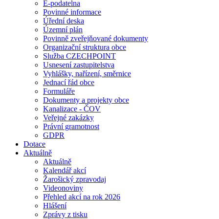
E-podatelna
Povinné informace
Úřední deska
Územní plán
Povinně zveřejňované dokumenty
Organizační struktura obce
Služba CZECHPOINT
Usnesení zastupitelstva
Vyhlášky, nařízení, směrnice
Jednací řád obce
Formuláře
Dokumenty a projekty obce
Kanalizace - ČOV
Veřejné zakázky
Právní gramotnost
GDPR
Dotace
Aktuálně
Aktuálně
Kalendář akcí
Žarošický zpravodaj
Videonoviny
Přehled akcí na rok 2026
Hlášení
Zprávy z tisku