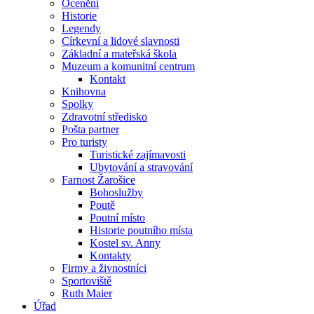
Ocenění
Historie
Legendy
Církevní a lidové slavnosti
Základní a mateřská škola
Muzeum a komunitní centrum
Kontakt
Knihovna
Spolky
Zdravotní středisko
Pošta partner
Pro turisty
Turistické zajímavosti
Ubytování a stravování
Farnost Žarošice
Bohoslužby
Poutě
Poutní místo
Historie poutního místa
Kostel sv. Anny
Kontakty
Firmy a živnostníci
Sportoviště
Ruth Maier
Úřad