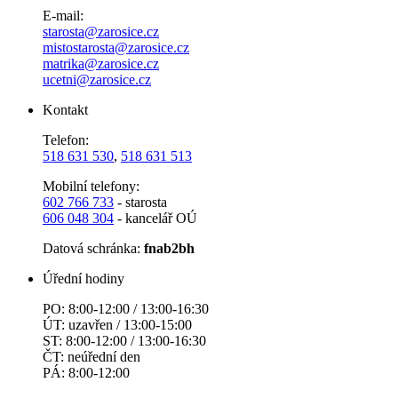
E-mail:
starosta@zarosice.cz
mistostarosta@zarosice.cz
matrika@zarosice.cz
ucetni@zarosice.cz
Kontakt
Telefon:
518 631 530
,
518 631 513
Mobilní telefony:
602 766 733
- starosta
606 048 304
- kancelář OÚ
Datová schránka:
fnab2bh
Úřední hodiny
PO: 8:00-12:00 / 13:00-16:30
ÚT: uzavřen / 13:00-15:00
ST: 8:00-12:00 / 13:00-16:30
ČT: neúřední den
PÁ: 8:00-12:00