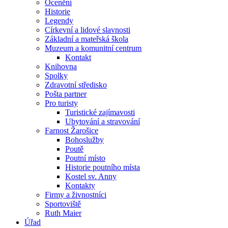
Ocenění
Historie
Legendy
Církevní a lidové slavnosti
Základní a mateřská škola
Muzeum a komunitní centrum
Kontakt
Knihovna
Spolky
Zdravotní středisko
Pošta partner
Pro turisty
Turistické zajímavosti
Ubytování a stravování
Farnost Žarošice
Bohoslužby
Poutě
Poutní místo
Historie poutního místa
Kostel sv. Anny
Kontakty
Firmy a živnostníci
Sportoviště
Ruth Maier
Úřad