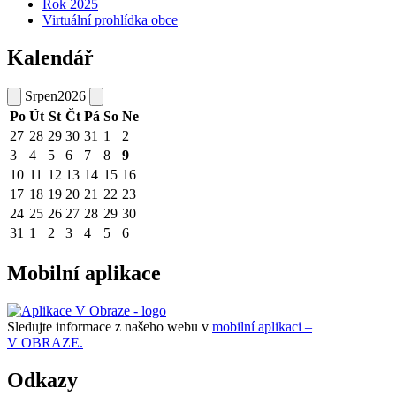
Rok 2025
Virtuální prohlídka obce
Kalendář
Srpen
2026
Po
Út
St
Čt
Pá
So
Ne
27
28
29
30
31
1
2
3
4
5
6
7
8
9
10
11
12
13
14
15
16
17
18
19
20
21
22
23
24
25
26
27
28
29
30
31
1
2
3
4
5
6
Mobilní aplikace
Sledujte informace z našeho webu v
mobilní aplikaci –
V OBRAZE.
Odkazy