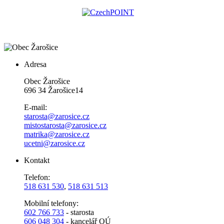
Adresa
Obec Žarošice
696 34 Žarošice14
E-mail:
starosta@zarosice.cz
mistostarosta@zarosice.cz
matrika@zarosice.cz
ucetni@zarosice.cz
Kontakt
Telefon:
518 631 530
,
518 631 513
Mobilní telefony:
602 766 733
- starosta
606 048 304
- kancelář OÚ