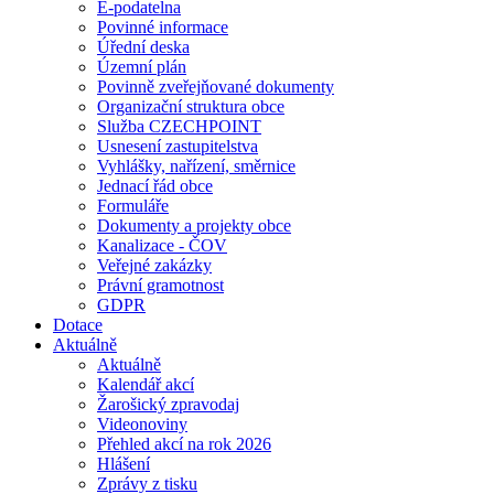
E-podatelna
Povinné informace
Úřední deska
Územní plán
Povinně zveřejňované dokumenty
Organizační struktura obce
Služba CZECHPOINT
Usnesení zastupitelstva
Vyhlášky, nařízení, směrnice
Jednací řád obce
Formuláře
Dokumenty a projekty obce
Kanalizace - ČOV
Veřejné zakázky
Právní gramotnost
GDPR
Dotace
Aktuálně
Aktuálně
Kalendář akcí
Žarošický zpravodaj
Videonoviny
Přehled akcí na rok 2026
Hlášení
Zprávy z tisku