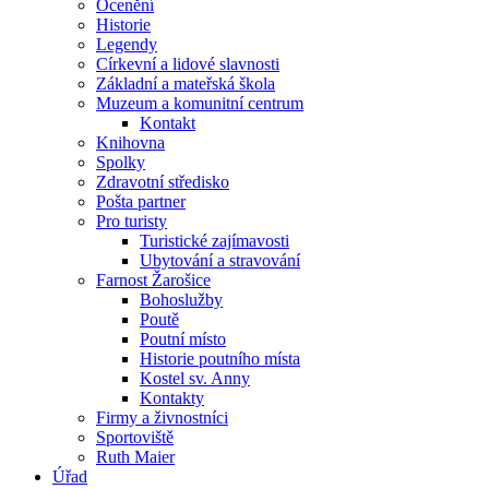
Ocenění
Historie
Legendy
Církevní a lidové slavnosti
Základní a mateřská škola
Muzeum a komunitní centrum
Kontakt
Knihovna
Spolky
Zdravotní středisko
Pošta partner
Pro turisty
Turistické zajímavosti
Ubytování a stravování
Farnost Žarošice
Bohoslužby
Poutě
Poutní místo
Historie poutního místa
Kostel sv. Anny
Kontakty
Firmy a živnostníci
Sportoviště
Ruth Maier
Úřad