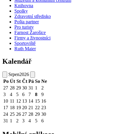
Muzeum a komunitní centrum
Knihovna
Spolky
Zdravotní středisko
Pošta partner
Pro turisty
Farnost Žarošice
Firmy a živnostníci
Sportoviště
Ruth Maier
Kalendář
Srpen
2026
Po
Út
St
Čt
Pá
So
Ne
27
28
29
30
31
1
2
3
4
5
6
7
8
9
10
11
12
13
14
15
16
17
18
19
20
21
22
23
24
25
26
27
28
29
30
31
1
2
3
4
5
6