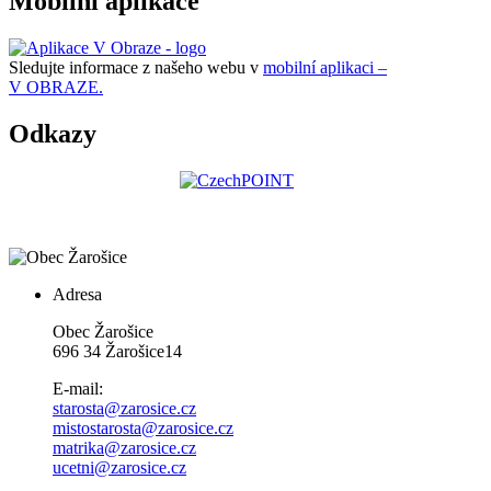
Mobilní aplikace
Sledujte informace z našeho webu v
mobilní aplikaci –
V OBRAZE.
Odkazy
Adresa
Obec Žarošice
696 34 Žarošice14
E-mail:
starosta@zarosice.cz
mistostarosta@zarosice.cz
matrika@zarosice.cz
ucetni@zarosice.cz