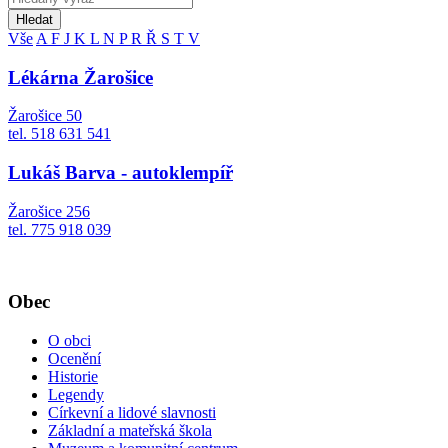
Hledat
Vše
A
F
J
K
L
N
P
R
Ř
S
T
V
Lékárna Žarošice
Žarošice 50
tel. 518 631 541
Lukáš Barva - autoklempíř
Žarošice 256
tel. 775 918 039
Obec
O obci
Ocenění
Historie
Legendy
Církevní a lidové slavnosti
Základní a mateřská škola