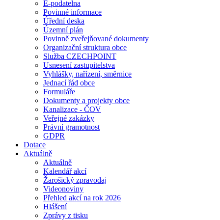
E-podatelna
Povinné informace
Úřední deska
Územní plán
Povinně zveřejňované dokumenty
Organizační struktura obce
Služba CZECHPOINT
Usnesení zastupitelstva
Vyhlášky, nařízení, směrnice
Jednací řád obce
Formuláře
Dokumenty a projekty obce
Kanalizace - ČOV
Veřejné zakázky
Právní gramotnost
GDPR
Dotace
Aktuálně
Aktuálně
Kalendář akcí
Žarošický zpravodaj
Videonoviny
Přehled akcí na rok 2026
Hlášení
Zprávy z tisku