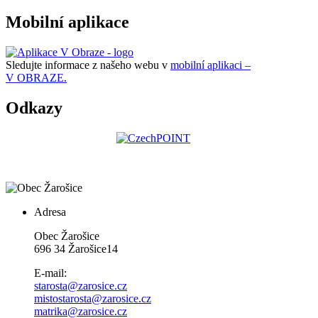
Mobilní aplikace
Sledujte informace z našeho webu v
mobilní aplikaci –
V OBRAZE.
Odkazy
Adresa
Obec Žarošice
696 34 Žarošice14
E-mail:
starosta@zarosice.cz
mistostarosta@zarosice.cz
matrika@zarosice.cz