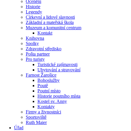
Ocenění
Historie
Legendy
Církevní a lidové slavnosti
Základní a mateřská škola
Muzeum a komunitní centrum
Kontakt
Knihovna
Spolky
Zdravotní středisko
Pošta partner
Pro turisty
Turistické zajímavosti
Ubytování a stravování
Farnost Žarošice
Bohoslužby
Poutě
Poutní místo
Historie poutního místa
Kostel sv. Anny
Kontakty
Firmy a živnostníci
Sportoviště
Ruth Maier
Úřad