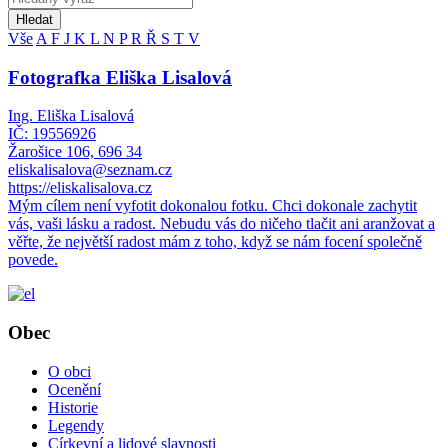
Hledat
Vše
A
F
J
K
L
N
P
R
Ř
S
T
V
Fotografka Eliška Lisalová
Ing. Eliška Lisalová
IČ: 19556926
Žarošice 106, 696 34
eliskalisalova@seznam.cz
https://eliskalisalova.cz
Mým cílem není vyfotit dokonalou fotku. Chci dokonale zachytit
vás, vaši lásku a radost. Nebudu vás do ničeho tlačit ani aranžovat a
věřte, že největší radost mám z toho, když se nám focení společně
povede.
Obec
O obci
Ocenění
Historie
Legendy
Církevní a lidové slavnosti