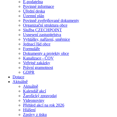
E-podatelna
Povinné informace
Úřední deska
Územní plán
Povinně zveřejňované dokumenty
Organizační struktura obce
Služba CZECHPOINT
Usnesení zastupitelstva
Vyhlášky, nařízení, směrnice
Jednací řád obce
Formuláře
Dokumenty a projekty obce
Kanalizace - ČOV
Veřejné zakázky
Právní gramotnost
GDPR
Dotace
Aktuálně
Aktuálně
Kalendář akcí
Žarošický zpravodaj
Videonoviny
Přehled akcí na rok 2026
Hlášení
Zprávy z tisku