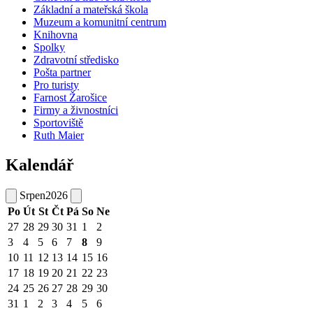
Základní a mateřská škola
Muzeum a komunitní centrum
Knihovna
Spolky
Zdravotní středisko
Pošta partner
Pro turisty
Farnost Žarošice
Firmy a živnostníci
Sportoviště
Ruth Maier
Kalendář
Srpen
2026
Po
Út
St
Čt
Pá
So
Ne
27
28
29
30
31
1
2
3
4
5
6
7
8
9
10
11
12
13
14
15
16
17
18
19
20
21
22
23
24
25
26
27
28
29
30
31
1
2
3
4
5
6