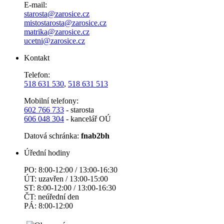
E-mail:
starosta@zarosice.cz
mistostarosta@zarosice.cz
matrika@zarosice.cz
ucetni@zarosice.cz
Kontakt
Telefon:
518 631 530
,
518 631 513
Mobilní telefony:
602 766 733
- starosta
606 048 304
- kancelář OÚ
Datová schránka:
fnab2bh
Úřední hodiny
PO: 8:00-12:00 / 13:00-16:30
ÚT: uzavřen / 13:00-15:00
ST: 8:00-12:00 / 13:00-16:30
ČT: neúřední den
PÁ: 8:00-12:00