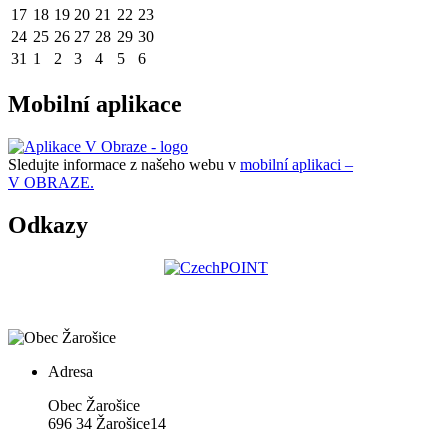
17
18
19
20
21
22
23
24
25
26
27
28
29
30
31
1
2
3
4
5
6
Mobilní aplikace
Sledujte informace z našeho webu v
mobilní aplikaci –
V OBRAZE.
Odkazy
Adresa
Obec Žarošice
696 34 Žarošice14