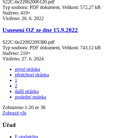
S22C-6e22062006120.pdf
Typ souboru: PDF dokument, Velikost: 572,27 kB
Staženo: 419×
Vloženo:
20. 6. 2022
Usnesení OZ ze dne 15.9.2022
S22C-6e22092209380.pdf
Typ souboru: PDF dokument, Velikost: 743,12 kB
Staženo: 210×
Vloženo:
27. 6. 2024
první stránka
předchozí stránka
1
2
další stránka
poslední stránka
Zobrazeno
1
-
20
ze 38
Zobrazit vše
Úřad
E-podatelna