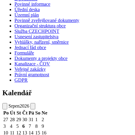
Povinné informace
Úřední deska
Územní plán
Povinně zveřejňované dokumenty
Organizační struktura obce
Služba CZECHPOINT
Usnesení zastupitelstva
Vyhlášky, nařízení, směrnice
Jednací řád obce
Formuláře
Dokumenty a projekty obce
Kanalizace - ČOV
Veřejné zakázky
Právní gramotnost
GDPR
Kalendář
Srpen
2026
Po
Út
St
Čt
Pá
So
Ne
27
28
29
30
31
1
2
3
4
5
6
7
8
9
10
11
12
13
14
15
16