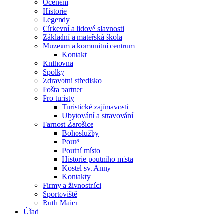
Ocenění
Historie
Legendy
Církevní a lidové slavnosti
Základní a mateřská škola
Muzeum a komunitní centrum
Kontakt
Knihovna
Spolky
Zdravotní středisko
Pošta partner
Pro turisty
Turistické zajímavosti
Ubytování a stravování
Farnost Žarošice
Bohoslužby
Poutě
Poutní místo
Historie poutního místa
Kostel sv. Anny
Kontakty
Firmy a živnostníci
Sportoviště
Ruth Maier
Úřad