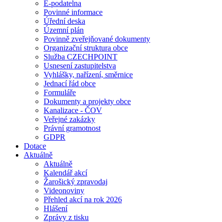
E-podatelna
Povinné informace
Úřední deska
Územní plán
Povinně zveřejňované dokumenty
Organizační struktura obce
Služba CZECHPOINT
Usnesení zastupitelstva
Vyhlášky, nařízení, směrnice
Jednací řád obce
Formuláře
Dokumenty a projekty obce
Kanalizace - ČOV
Veřejné zakázky
Právní gramotnost
GDPR
Dotace
Aktuálně
Aktuálně
Kalendář akcí
Žarošický zpravodaj
Videonoviny
Přehled akcí na rok 2026
Hlášení
Zprávy z tisku