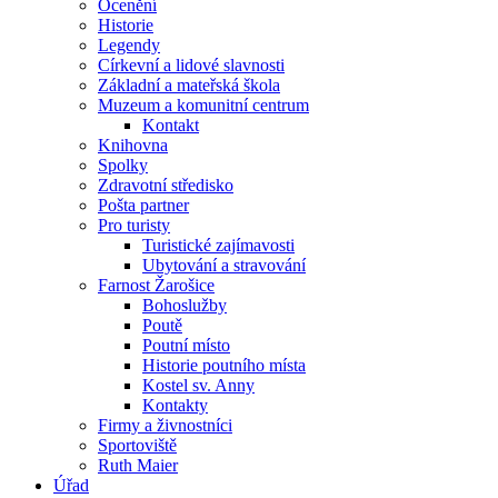
Ocenění
Historie
Legendy
Církevní a lidové slavnosti
Základní a mateřská škola
Muzeum a komunitní centrum
Kontakt
Knihovna
Spolky
Zdravotní středisko
Pošta partner
Pro turisty
Turistické zajímavosti
Ubytování a stravování
Farnost Žarošice
Bohoslužby
Poutě
Poutní místo
Historie poutního místa
Kostel sv. Anny
Kontakty
Firmy a živnostníci
Sportoviště
Ruth Maier
Úřad