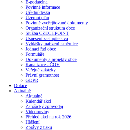
E-podatelna
Povinné informace
Úřední deska
Územní plán
Povinně zveřejňované dokumenty
Organizační struktura obce
Služba CZECHPOINT
Usnesení zastupitelstva
Vyhlášky, nařízení, směrnice
Jednací řád obce
Formuláře
Dokumenty a projekty obce
Kanalizace - ČOV
Veřejné zakázky
Právní gramotnost
GDPR
Dotace
Aktuálně
Aktuálně
Kalendář akcí
Žarošický zpravodaj
Videonoviny
Přehled akcí na rok 2026
Hlášení
Zprávy z tisku