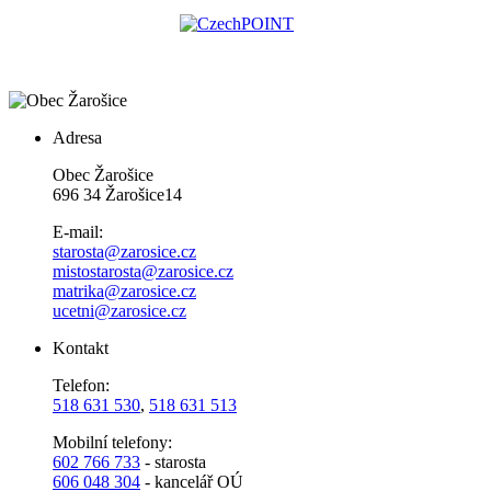
Adresa
Obec Žarošice
696 34 Žarošice14
E-mail:
starosta@zarosice.cz
mistostarosta@zarosice.cz
matrika@zarosice.cz
ucetni@zarosice.cz
Kontakt
Telefon:
518 631 530
,
518 631 513
Mobilní telefony:
602 766 733
- starosta
606 048 304
- kancelář OÚ