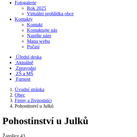
Fotogalerie
Rok 2025
Virtuální prohlídka obce
Kontakty
Kontakt
Kontaktujte nás
Napište nám
Mapa webu
Počasí
Úřední deska
Aktuálně
Zpravodaj
ZŠ a MŠ
Farnost
Úvodní stránka
Obec
Firmy a živnostníci
Pohostinství u Julků
Pohostinství u Julků
Žarošice 43