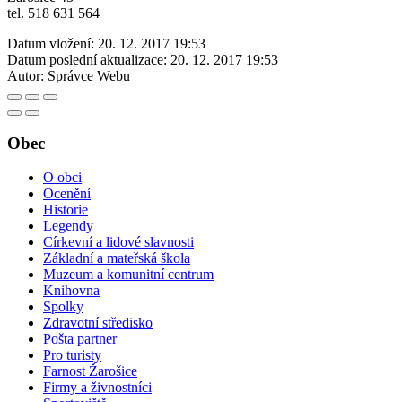
tel. 518 631 564
Datum vložení:
20. 12. 2017 19:53
Datum poslední aktualizace:
20. 12. 2017 19:53
Autor:
Správce Webu
Obec
O obci
Ocenění
Historie
Legendy
Církevní a lidové slavnosti
Základní a mateřská škola
Muzeum a komunitní centrum
Knihovna
Spolky
Zdravotní středisko
Pošta partner
Pro turisty
Farnost Žarošice
Firmy a živnostníci