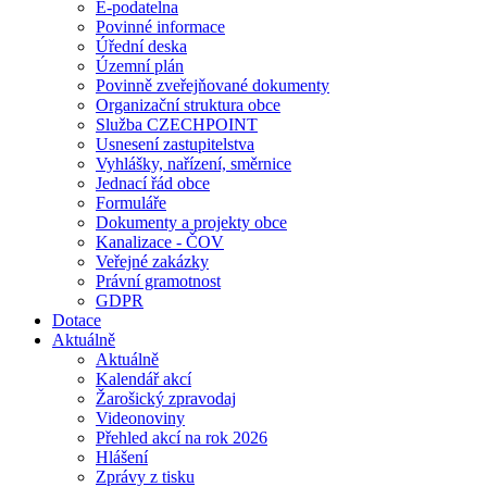
E-podatelna
Povinné informace
Úřední deska
Územní plán
Povinně zveřejňované dokumenty
Organizační struktura obce
Služba CZECHPOINT
Usnesení zastupitelstva
Vyhlášky, nařízení, směrnice
Jednací řád obce
Formuláře
Dokumenty a projekty obce
Kanalizace - ČOV
Veřejné zakázky
Právní gramotnost
GDPR
Dotace
Aktuálně
Aktuálně
Kalendář akcí
Žarošický zpravodaj
Videonoviny
Přehled akcí na rok 2026
Hlášení
Zprávy z tisku