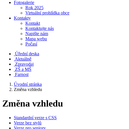
Fotogalerie
Rok 2025
Virtuální prohlídka obce
Kontakty
Kontakt
Kontaktujte nás
Napište nám
Mapa webu
Počasí
Úřední deska
Aktuálně
Zpravodaj
ZŠ a MŠ
Farnost
Úvodní stránka
Změna vzhledu
Změna vzhledu
Standardní verze s CSS
Verze bez stylů
Verze pro seniory