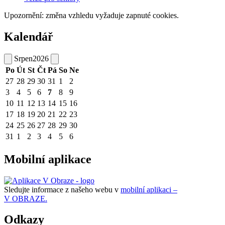
Upozornění: změna vzhledu vyžaduje zapnuté cookies.
Kalendář
Srpen
2026
Po
Út
St
Čt
Pá
So
Ne
27
28
29
30
31
1
2
3
4
5
6
7
8
9
10
11
12
13
14
15
16
17
18
19
20
21
22
23
24
25
26
27
28
29
30
31
1
2
3
4
5
6
Mobilní aplikace
Sledujte informace z našeho webu v
mobilní aplikaci –
V OBRAZE.
Odkazy