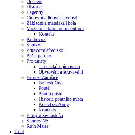
Ocenění
Historie
Legendy
Církevní a lidové slavnosti
Základní a mateřská škola
Muzeum a komunitní centrum
Kontakt
Knihovna
Spolky
Zdravotní středisko
Pošta partner
Pro turisty
Turistické zajímavosti
Ubytování a stravování
Farnost Žarošice
Bohoslužby
Poutě
Poutní místo
Historie poutního místa
Kostel sv. Anny
Kontakty
Firmy a živnostníci
Sportoviště
Ruth Maier
Úřad