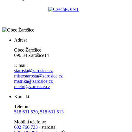
Adresa
Obec Žarošice
696 34 Žarošice14
E-mail:
starosta@zarosice.cz
mistostarosta@zarosice.cz
matrika@zarosice.cz
ucetni@zarosice.cz
Kontakt
Telefon:
518 631 530
,
518 631 513
Mobilní telefony:
602 766 733
- starosta