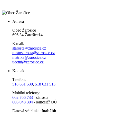
Adresa
Obec Žarošice
696 34 Žarošice14
E-mail:
starosta@zarosice.cz
mistostarosta@zarosice.cz
matrika@zarosice.cz
ucetni@zarosice.cz
Kontakt
Telefon:
518 631 530
,
518 631 513
Mobilní telefony:
602 766 733
- starosta
606 048 304
- kancelář OÚ
Datová schránka:
fnab2bh