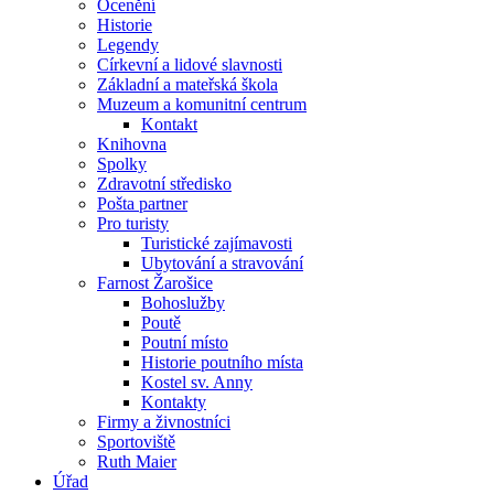
Ocenění
Historie
Legendy
Církevní a lidové slavnosti
Základní a mateřská škola
Muzeum a komunitní centrum
Kontakt
Knihovna
Spolky
Zdravotní středisko
Pošta partner
Pro turisty
Turistické zajímavosti
Ubytování a stravování
Farnost Žarošice
Bohoslužby
Poutě
Poutní místo
Historie poutního místa
Kostel sv. Anny
Kontakty
Firmy a živnostníci
Sportoviště
Ruth Maier
Úřad