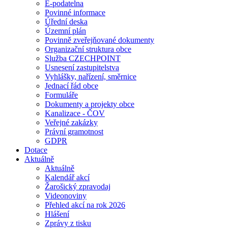
E-podatelna
Povinné informace
Úřední deska
Územní plán
Povinně zveřejňované dokumenty
Organizační struktura obce
Služba CZECHPOINT
Usnesení zastupitelstva
Vyhlášky, nařízení, směrnice
Jednací řád obce
Formuláře
Dokumenty a projekty obce
Kanalizace - ČOV
Veřejné zakázky
Právní gramotnost
GDPR
Dotace
Aktuálně
Aktuálně
Kalendář akcí
Žarošický zpravodaj
Videonoviny
Přehled akcí na rok 2026
Hlášení
Zprávy z tisku