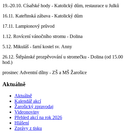
19.-20.10. Císařské hody - Katolický dům, restaurace u Julků
16.11. Kateřinská zábava - Katolický dům
17.11. Lampionový průvod
1.12. Rovícení vánočního stromu - Dolina
5.12. Mikuláš - farní kostel sv. Anny
26.12. Štěpánské prozpěvování u stromečku - Dolina (od 15.00
hod.)
prosinec Adventní dílny - ZŠ a MŠ Žarošice
Aktuálně
Aktuálně
Kalendář akcí
Žarošický zpravodaj
Videonoviny
Přehled akcí na rok 2026
Hlášení
Zprávy z tisku