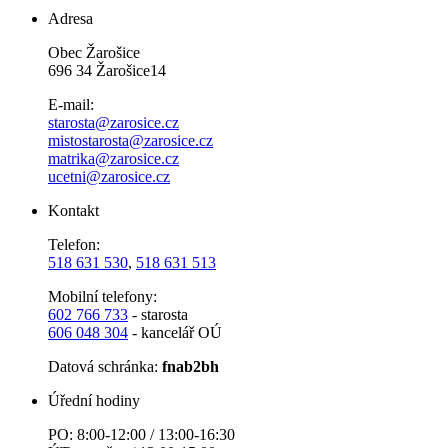
Adresa
Obec Žarošice
696 34 Žarošice14
E-mail:
starosta@zarosice.cz
mistostarosta@zarosice.cz
matrika@zarosice.cz
ucetni@zarosice.cz
Kontakt
Telefon:
518 631 530
,
518 631 513
Mobilní telefony:
602 766 733
- starosta
606 048 304
- kancelář OÚ
Datová schránka:
fnab2bh
Úřední hodiny
PO: 8:00-12:00 / 13:00-16:30