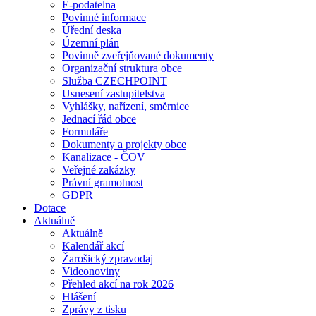
E-podatelna
Povinné informace
Úřední deska
Územní plán
Povinně zveřejňované dokumenty
Organizační struktura obce
Služba CZECHPOINT
Usnesení zastupitelstva
Vyhlášky, nařízení, směrnice
Jednací řád obce
Formuláře
Dokumenty a projekty obce
Kanalizace - ČOV
Veřejné zakázky
Právní gramotnost
GDPR
Dotace
Aktuálně
Aktuálně
Kalendář akcí
Žarošický zpravodaj
Videonoviny
Přehled akcí na rok 2026
Hlášení
Zprávy z tisku