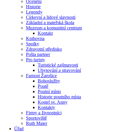
Ocenění
Historie
Legendy
Církevní a lidové slavnosti
Základní a mateřská škola
Muzeum a komunitní centrum
Kontakt
Knihovna
Spolky
Zdravotní středisko
Pošta partner
Pro turisty
Turistické zajímavosti
Ubytování a stravování
Farnost Žarošice
Bohoslužby
Poutě
Poutní místo
Historie poutního místa
Kostel sv. Anny
Kontakty
Firmy a živnostníci
Sportoviště
Ruth Maier
Úřad