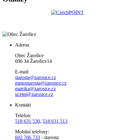
Adresa
Obec Žarošice
696 34 Žarošice14
E-mail:
starosta@zarosice.cz
mistostarosta@zarosice.cz
matrika@zarosice.cz
ucetni@zarosice.cz
Kontakt
Telefon:
518 631 530
,
518 631 513
Mobilní telefony:
602 766 733
- starosta