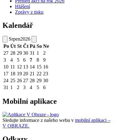
Přehled akcí na rok 2026
Hlášení
Zprávy z tisku
Kalendář
Srpen
2026
Po
Út
St
Čt
Pá
So
Ne
27
28
29
30
31
1
2
3
4
5
6
7
8
9
10
11
12
13
14
15
16
17
18
19
20
21
22
23
24
25
26
27
28
29
30
31
1
2
3
4
5
6
Mobilní aplikace
Sledujte informace z našeho webu v
mobilní aplikaci –
V OBRAZE.
Odkazy