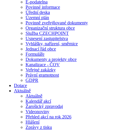
E-podatelna
Povinné informace
Úřední deska
Územní plán
Povinně zveřejňované dokumenty
Organizační struktura obce
Služba CZECHPOINT
Usnesení zastupitelstva
Vyhlášky, nařízení, směrnice
Jednací řád obce
Formuláře
Dokumenty a projekty obce
Kanalizace - ČOV
Veřejné zakázky
Právní gramotnost
GDPR
Dotace
Aktuálně
Aktuálně
Kalendář akcí
Žarošický zpravodaj
Videonoviny
Přehled akcí na rok 2026
Hlášení
Zprávy z tisku