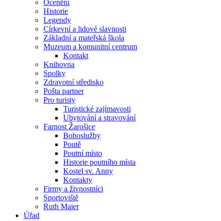
Ocenění
Historie
Legendy
Církevní a lidové slavnosti
Základní a mateřská škola
Muzeum a komunitní centrum
Kontakt
Knihovna
Spolky
Zdravotní středisko
Pošta partner
Pro turisty
Turistické zajímavosti
Ubytování a stravování
Farnost Žarošice
Bohoslužby
Poutě
Poutní místo
Historie poutního místa
Kostel sv. Anny
Kontakty
Firmy a živnostníci
Sportoviště
Ruth Maier
Úřad