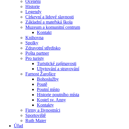
Ocenění
Historie
Legendy
Církevní a lidové slavnosti
Základní a mateřská škola
Muzeum a komunitní centrum
Kontakt
Knihovna
Spolky
Zdravotní středisko
Pošta partner
Pro turisty
Turistické zajímavosti
Ubytování a stravování
Farnost Žarošice
Bohoslužby
Poutě
Poutní místo
Historie poutního místa
Kostel sv. Anny
Kontakty
Firmy a živnostníci
Sportoviště
Ruth Maier
Úřad