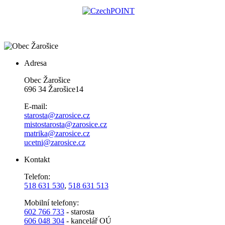
Adresa
Obec Žarošice
696 34 Žarošice14
E-mail:
starosta@zarosice.cz
mistostarosta@zarosice.cz
matrika@zarosice.cz
ucetni@zarosice.cz
Kontakt
Telefon:
518 631 530
,
518 631 513
Mobilní telefony:
602 766 733
- starosta
606 048 304
- kancelář OÚ