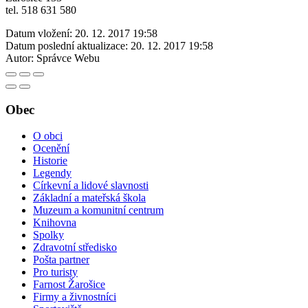
tel. 518 631 580
Datum vložení:
20. 12. 2017 19:58
Datum poslední aktualizace:
20. 12. 2017 19:58
Autor:
Správce Webu
Obec
O obci
Ocenění
Historie
Legendy
Církevní a lidové slavnosti
Základní a mateřská škola
Muzeum a komunitní centrum
Knihovna
Spolky
Zdravotní středisko
Pošta partner
Pro turisty
Farnost Žarošice
Firmy a živnostníci