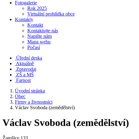
Fotogalerie
Rok 2025
Virtuální prohlídka obce
Kontakty
Kontakt
Kontaktujte nás
Napište nám
Mapa webu
Počasí
Úřední deska
Aktuálně
Zpravodaj
ZŠ a MŠ
Farnost
Úvodní stránka
Obec
Firmy a živnostníci
Václav Svoboda (zemědělství)
Václav Svoboda (zemědělství)
Žarošice 133