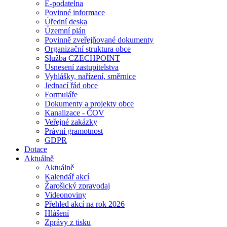
E-podatelna
Povinné informace
Úřední deska
Územní plán
Povinně zveřejňované dokumenty
Organizační struktura obce
Služba CZECHPOINT
Usnesení zastupitelstva
Vyhlášky, nařízení, směrnice
Jednací řád obce
Formuláře
Dokumenty a projekty obce
Kanalizace - ČOV
Veřejné zakázky
Právní gramotnost
GDPR
Dotace
Aktuálně
Aktuálně
Kalendář akcí
Žarošický zpravodaj
Videonoviny
Přehled akcí na rok 2026
Hlášení
Zprávy z tisku