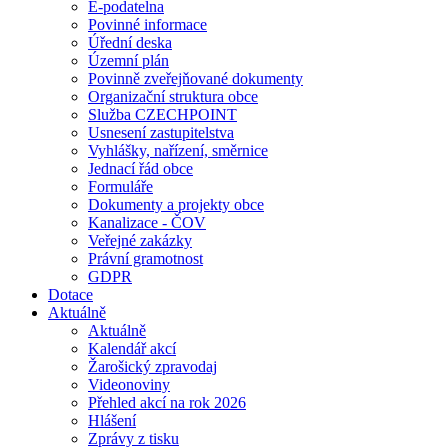
E-podatelna
Povinné informace
Úřední deska
Územní plán
Povinně zveřejňované dokumenty
Organizační struktura obce
Služba CZECHPOINT
Usnesení zastupitelstva
Vyhlášky, nařízení, směrnice
Jednací řád obce
Formuláře
Dokumenty a projekty obce
Kanalizace - ČOV
Veřejné zakázky
Právní gramotnost
GDPR
Dotace
Aktuálně
Aktuálně
Kalendář akcí
Žarošický zpravodaj
Videonoviny
Přehled akcí na rok 2026
Hlášení
Zprávy z tisku