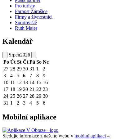
Pošta partner
Pro turisty
Farnost Žarošice
Firmy a živnostníci
Sportoviště
Ruth Maier
Kalendář
Srpen
2026
Po
Út
St
Čt
Pá
So
Ne
27
28
29
30
31
1
2
3
4
5
6
7
8
9
10
11
12
13
14
15
16
17
18
19
20
21
22
23
24
25
26
27
28
29
30
31
1
2
3
4
5
6
Mobilní aplikace
Sledujte informace z našeho webu v
mobilní aplikaci –