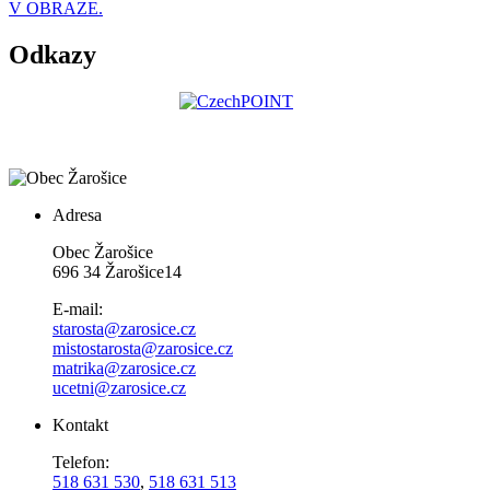
V OBRAZE.
Odkazy
Adresa
Obec Žarošice
696 34 Žarošice14
E-mail:
starosta@zarosice.cz
mistostarosta@zarosice.cz
matrika@zarosice.cz
ucetni@zarosice.cz
Kontakt
Telefon:
518 631 530
,
518 631 513