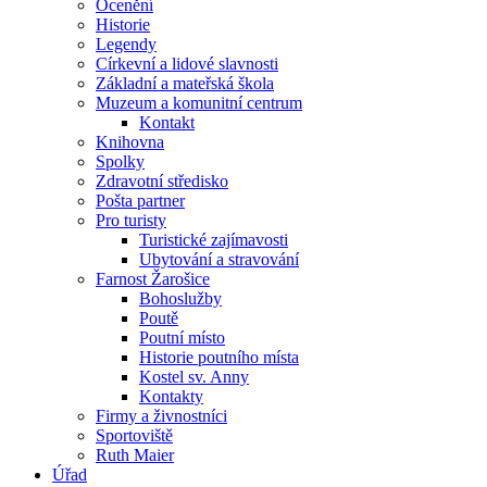
Ocenění
Historie
Legendy
Církevní a lidové slavnosti
Základní a mateřská škola
Muzeum a komunitní centrum
Kontakt
Knihovna
Spolky
Zdravotní středisko
Pošta partner
Pro turisty
Turistické zajímavosti
Ubytování a stravování
Farnost Žarošice
Bohoslužby
Poutě
Poutní místo
Historie poutního místa
Kostel sv. Anny
Kontakty
Firmy a živnostníci
Sportoviště
Ruth Maier
Úřad