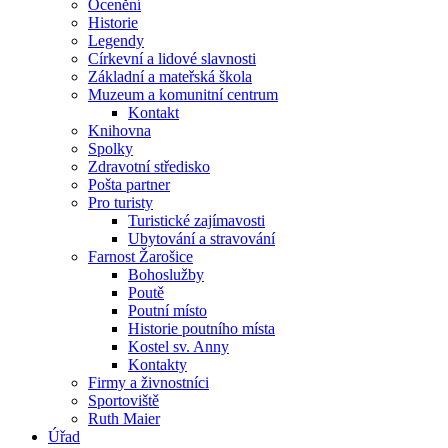
Ocenění
Historie
Legendy
Církevní a lidové slavnosti
Základní a mateřská škola
Muzeum a komunitní centrum
Kontakt
Knihovna
Spolky
Zdravotní středisko
Pošta partner
Pro turisty
Turistické zajímavosti
Ubytování a stravování
Farnost Žarošice
Bohoslužby
Poutě
Poutní místo
Historie poutního místa
Kostel sv. Anny
Kontakty
Firmy a živnostníci
Sportoviště
Ruth Maier
Úřad