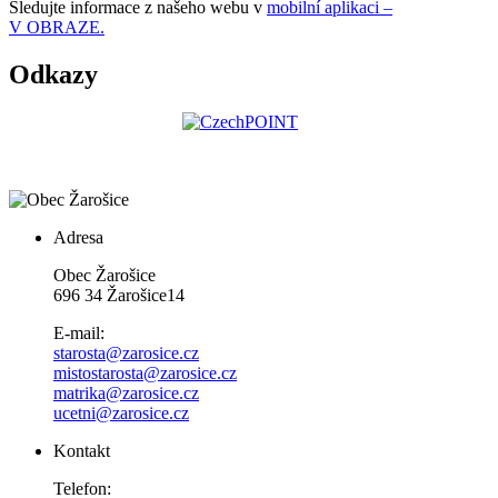
Sledujte informace z našeho webu v
mobilní aplikaci –
V OBRAZE.
Odkazy
Adresa
Obec Žarošice
696 34 Žarošice14
E-mail:
starosta@zarosice.cz
mistostarosta@zarosice.cz
matrika@zarosice.cz
ucetni@zarosice.cz
Kontakt
Telefon: