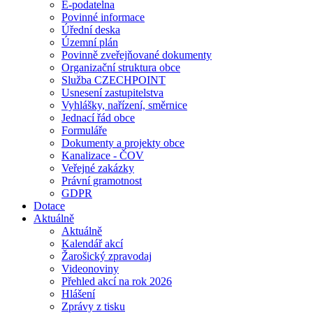
E-podatelna
Povinné informace
Úřední deska
Územní plán
Povinně zveřejňované dokumenty
Organizační struktura obce
Služba CZECHPOINT
Usnesení zastupitelstva
Vyhlášky, nařízení, směrnice
Jednací řád obce
Formuláře
Dokumenty a projekty obce
Kanalizace - ČOV
Veřejné zakázky
Právní gramotnost
GDPR
Dotace
Aktuálně
Aktuálně
Kalendář akcí
Žarošický zpravodaj
Videonoviny
Přehled akcí na rok 2026
Hlášení
Zprávy z tisku