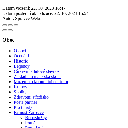
Datum vložení:
22. 10. 2023 16:47
Datum poslední aktualizace:
22. 10. 2023 16:54
Autor:
Správce Webu
Obec
O obci
Ocenění
Historie
Legendy
Církevní a lidové slavnosti
Základní a mateřská škola
Muzeum a komunitní centrum
Knihovna
Spolky
Zdravotní středisko
Pošta partner
Pro turisty
Farnost Žarošice
Bohoslužby
Poutě
Poutní místo