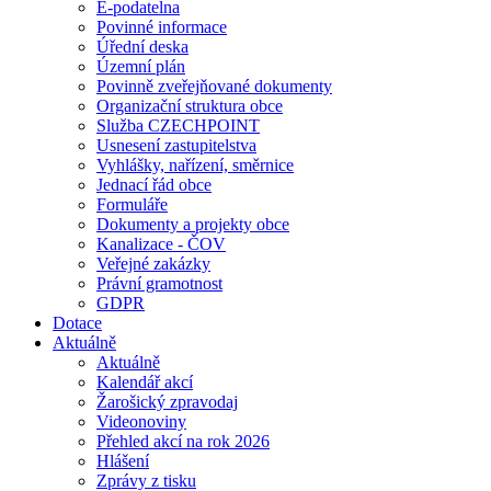
E-podatelna
Povinné informace
Úřední deska
Územní plán
Povinně zveřejňované dokumenty
Organizační struktura obce
Služba CZECHPOINT
Usnesení zastupitelstva
Vyhlášky, nařízení, směrnice
Jednací řád obce
Formuláře
Dokumenty a projekty obce
Kanalizace - ČOV
Veřejné zakázky
Právní gramotnost
GDPR
Dotace
Aktuálně
Aktuálně
Kalendář akcí
Žarošický zpravodaj
Videonoviny
Přehled akcí na rok 2026
Hlášení
Zprávy z tisku