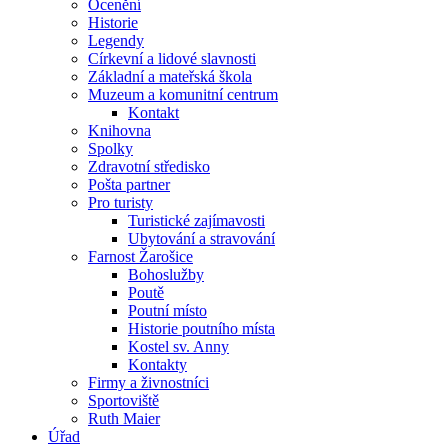
Ocenění
Historie
Legendy
Církevní a lidové slavnosti
Základní a mateřská škola
Muzeum a komunitní centrum
Kontakt
Knihovna
Spolky
Zdravotní středisko
Pošta partner
Pro turisty
Turistické zajímavosti
Ubytování a stravování
Farnost Žarošice
Bohoslužby
Poutě
Poutní místo
Historie poutního místa
Kostel sv. Anny
Kontakty
Firmy a živnostníci
Sportoviště
Ruth Maier
Úřad