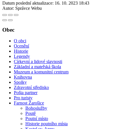
Datum poslední aktualizace:
16. 10. 2023 18:43
Autor:
Správce Webu
Obec
O obci
Ocenění
Historie
Legendy
Církevní a lidové slavnosti
Základní a mateřská škola
Muzeum a komunitní centrum
Knihovna
Spolky
Zdravotní středisko
Pošta partner
Pro turisty
Farnost Žarošice
Bohoslužby
Poutě
Poutní místo
Historie poutního místa
Kostel sv. Anny