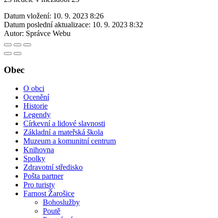
Datum vložení:
10. 9. 2023 8:26
Datum poslední aktualizace:
10. 9. 2023 8:32
Autor:
Správce Webu
Obec
O obci
Ocenění
Historie
Legendy
Církevní a lidové slavnosti
Základní a mateřská škola
Muzeum a komunitní centrum
Knihovna
Spolky
Zdravotní středisko
Pošta partner
Pro turisty
Farnost Žarošice
Bohoslužby
Poutě