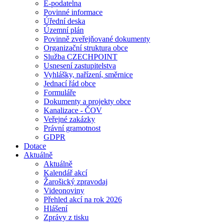
E-podatelna
Povinné informace
Úřední deska
Územní plán
Povinně zveřejňované dokumenty
Organizační struktura obce
Služba CZECHPOINT
Usnesení zastupitelstva
Vyhlášky, nařízení, směrnice
Jednací řád obce
Formuláře
Dokumenty a projekty obce
Kanalizace - ČOV
Veřejné zakázky
Právní gramotnost
GDPR
Dotace
Aktuálně
Aktuálně
Kalendář akcí
Žarošický zpravodaj
Videonoviny
Přehled akcí na rok 2026
Hlášení
Zprávy z tisku