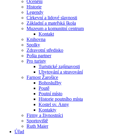
Ocenění
Historie
Legendy
Církevní a lidové slavnosti
Základní a mateřská škola
Muzeum a komunitní centrum
Kontakt
Knihovna
Spolky
Zdravotní středisko
Pošta partner
Pro turisty
Turistické zajímavosti
Ubytování a stravování
Farnost Žarošice
Bohoslužby
Poutě
Poutní místo
Historie poutního místa
Kostel sv. Anny
Kontakty
Firmy a živnostníci
Sportoviště
Ruth Maier
Úřad