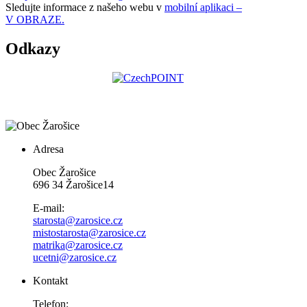
Sledujte informace z našeho webu v
mobilní aplikaci –
V OBRAZE.
Odkazy
Adresa
Obec Žarošice
696 34 Žarošice14
E-mail:
starosta@zarosice.cz
mistostarosta@zarosice.cz
matrika@zarosice.cz
ucetni@zarosice.cz
Kontakt
Telefon: