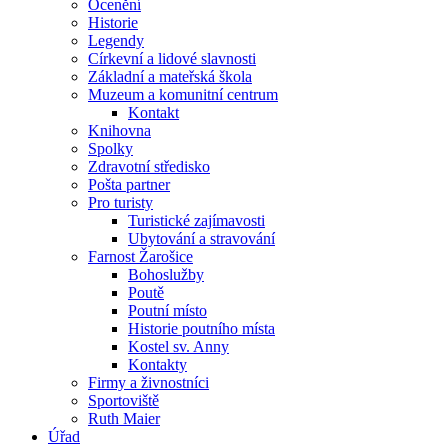
Ocenění
Historie
Legendy
Církevní a lidové slavnosti
Základní a mateřská škola
Muzeum a komunitní centrum
Kontakt
Knihovna
Spolky
Zdravotní středisko
Pošta partner
Pro turisty
Turistické zajímavosti
Ubytování a stravování
Farnost Žarošice
Bohoslužby
Poutě
Poutní místo
Historie poutního místa
Kostel sv. Anny
Kontakty
Firmy a živnostníci
Sportoviště
Ruth Maier
Úřad