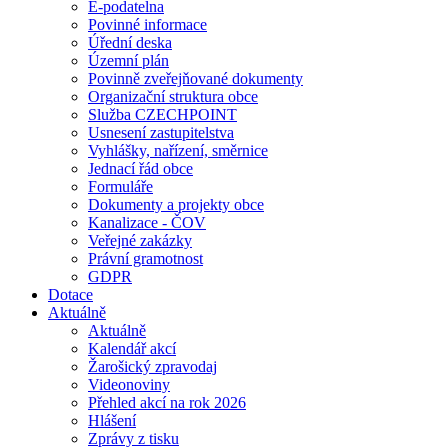
E-podatelna
Povinné informace
Úřední deska
Územní plán
Povinně zveřejňované dokumenty
Organizační struktura obce
Služba CZECHPOINT
Usnesení zastupitelstva
Vyhlášky, nařízení, směrnice
Jednací řád obce
Formuláře
Dokumenty a projekty obce
Kanalizace - ČOV
Veřejné zakázky
Právní gramotnost
GDPR
Dotace
Aktuálně
Aktuálně
Kalendář akcí
Žarošický zpravodaj
Videonoviny
Přehled akcí na rok 2026
Hlášení
Zprávy z tisku