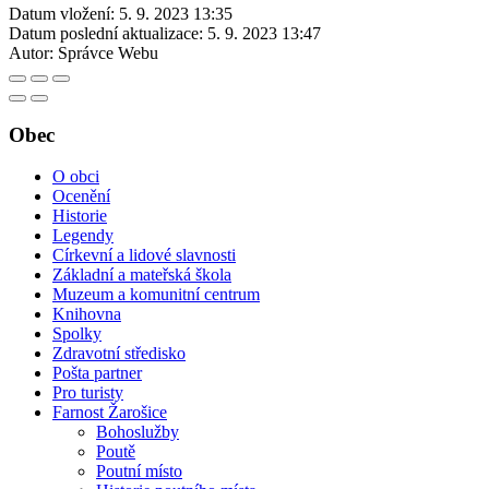
Datum vložení:
5. 9. 2023 13:35
Datum poslední aktualizace:
5. 9. 2023 13:47
Autor:
Správce Webu
Obec
O obci
Ocenění
Historie
Legendy
Církevní a lidové slavnosti
Základní a mateřská škola
Muzeum a komunitní centrum
Knihovna
Spolky
Zdravotní středisko
Pošta partner
Pro turisty
Farnost Žarošice
Bohoslužby
Poutě
Poutní místo