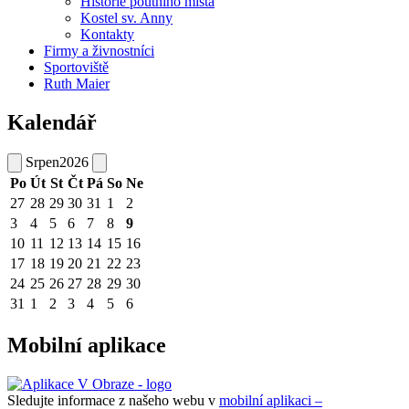
Historie poutního místa
Kostel sv. Anny
Kontakty
Firmy a živnostníci
Sportoviště
Ruth Maier
Kalendář
Srpen
2026
Po
Út
St
Čt
Pá
So
Ne
27
28
29
30
31
1
2
3
4
5
6
7
8
9
10
11
12
13
14
15
16
17
18
19
20
21
22
23
24
25
26
27
28
29
30
31
1
2
3
4
5
6
Mobilní aplikace
Sledujte informace z našeho webu v
mobilní aplikaci –