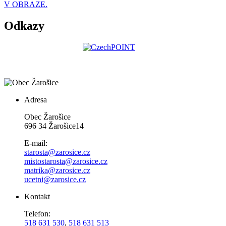
V OBRAZE.
Odkazy
Adresa
Obec Žarošice
696 34 Žarošice14
E-mail:
starosta@zarosice.cz
mistostarosta@zarosice.cz
matrika@zarosice.cz
ucetni@zarosice.cz
Kontakt
Telefon:
518 631 530
,
518 631 513